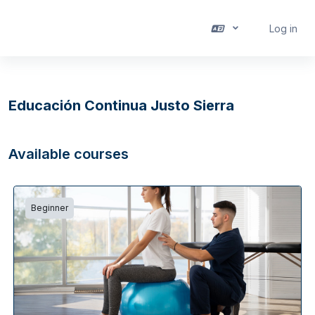
Skip to main content
Log in
Side panel
Educación Continua Justo Sierra
Available courses
Beginner