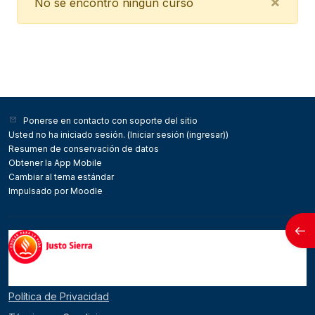
Clos
×
No se encontró ningún curso
Ponerse en contacto con soporte del sitio
Usted no ha iniciado sesión. (
Iniciar sesión (ingresar)
)
Resumen de conservación de datos
Obtener la App Mobile
Cambiar al tema estándar
Impulsado por
Moodle
Abri
Política de Privacidad