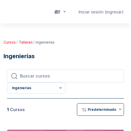
Saltar al contenido principal
Iniciar sesión (ingresar)
Pánel lateral
Cursos
Talleres
Ingenierías
Ingenierías
Buscar cursos
Buscar cursos
Ingenierías
1
Cursos
Predeterminado